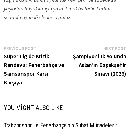
yaşından büyükler için yasal bir aktivitedir. Lütfen
sorumlu oyun ilkelerine uyunuz.
Yazı
Previous
N
PREVIOUS POST
NEXT POST
post:
p
Süper Lig’de Kritik
Şampiyonluk Yolunda
gezinmesi
Randevu: Fenerbahçe ve
Aslan’ın Başakşehir
Samsunspor Karşı
Sınavı (2026)
Karşıya
YOU MIGHT ALSO LIKE
Trabzonspor ile Fenerbahçe’nin Şubat Mücadelesi: