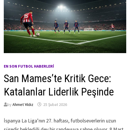
EN SON FUTBOL HABERLERI
San Mames’te Kritik Gece:
Katalanlar Liderlik Peşinde
by
Ahmet Yıldız
25 Şubat 2026
İspanya La Liga’nın 27. haftası, futbolseverlerin uzun
süredir beklediği dev bir randevuya sahne oluyor. 8 Mart