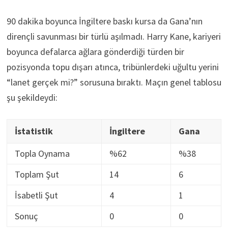
90 dakika boyunca İngiltere baskı kursa da Gana’nın
dirençli savunması bir türlü aşılmadı. Harry Kane, kariyeri
boyunca defalarca ağlara gönderdiği türden bir
pozisyonda topu dışarı atınca, tribünlerdeki uğultu yerini
“lanet gerçek mi?” sorusuna bıraktı. Maçın genel tablosu
şu şekildeydi:
İstatistik
İngiltere
Gana
Topla Oynama
%62
%38
Toplam Şut
14
6
İsabetli Şut
4
1
Sonuç
0
0