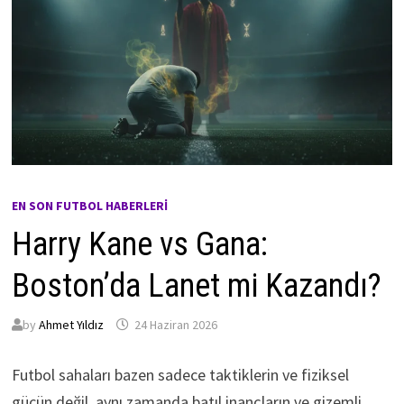
EN SON FUTBOL HABERLERI
Harry Kane vs Gana:
Boston’da Lanet mi Kazandı?
by
Ahmet Yıldız
24 Haziran 2026
Futbol sahaları bazen sadece taktiklerin ve fiziksel
gücün değil, aynı zamanda batıl inançların ve gizemli