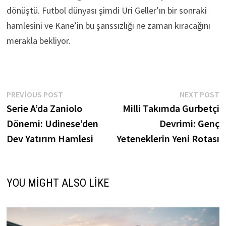
dönüştü. Futbol dünyası şimdi Uri Geller’ın bir sonraki
hamlesini ve Kane’in bu şanssızlığı ne zaman kıracağını
merakla bekliyor.
Yazı
Previous
N
PREVIOUS POST
NEXT POST
post:
p
Serie A’da Zaniolo
Milli Takımda Gurbetçi
gezinmesi
Dönemi: Udinese’den
Devrimi: Genç
Dev Yatırım Hamlesi
Yeteneklerin Yeni Rotası
YOU MIGHT ALSO LIKE