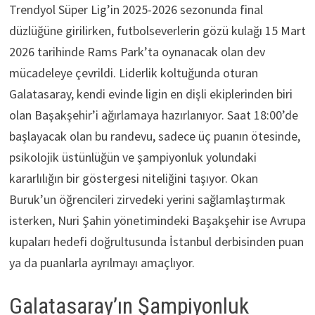
Trendyol Süper Lig’in 2025-2026 sezonunda final
düzlüğüne girilirken, futbolseverlerin gözü kulağı 15 Mart
2026 tarihinde Rams Park’ta oynanacak olan dev
mücadeleye çevrildi. Liderlik koltuğunda oturan
Galatasaray, kendi evinde ligin en dişli ekiplerinden biri
olan Başakşehir’i ağırlamaya hazırlanıyor. Saat 18:00’de
başlayacak olan bu randevu, sadece üç puanın ötesinde,
psikolojik üstünlüğün ve şampiyonluk yolundaki
kararlılığın bir göstergesi niteliğini taşıyor. Okan
Buruk’un öğrencileri zirvedeki yerini sağlamlaştırmak
isterken, Nuri Şahin yönetimindeki Başakşehir ise Avrupa
kupaları hedefi doğrultusunda İstanbul derbisinden puan
ya da puanlarla ayrılmayı amaçlıyor.
Galatasaray’ın Şampiyonluk