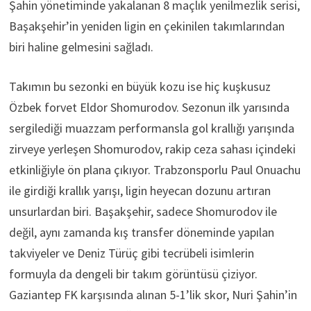
Şahin yönetiminde yakalanan 8 maçlık yenilmezlik serisi,
Başakşehir’in yeniden ligin en çekinilen takımlarından
biri haline gelmesini sağladı.
Takımın bu sezonki en büyük kozu ise hiç kuşkusuz
Özbek forvet Eldor Shomurodov. Sezonun ilk yarısında
sergilediği muazzam performansla gol krallığı yarışında
zirveye yerleşen Shomurodov, rakip ceza sahası içindeki
etkinliğiyle ön plana çıkıyor. Trabzonsporlu Paul Onuachu
ile girdiği krallık yarışı, ligin heyecan dozunu artıran
unsurlardan biri. Başakşehir, sadece Shomurodov ile
değil, aynı zamanda kış transfer döneminde yapılan
takviyeler ve Deniz Türüç gibi tecrübeli isimlerin
formuyla da dengeli bir takım görüntüsü çiziyor.
Gaziantep FK karşısında alınan 5-1’lik skor, Nuri Şahin’in