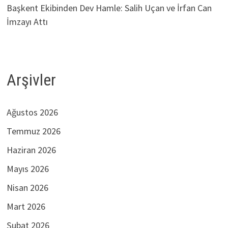
Başkent Ekibinden Dev Hamle: Salih Uçan ve İrfan Can
İmzayı Attı
Arşivler
Ağustos 2026
Temmuz 2026
Haziran 2026
Mayıs 2026
Nisan 2026
Mart 2026
Şubat 2026