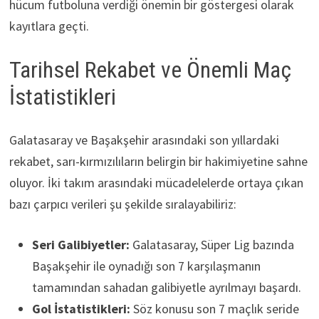
hücum futboluna verdiği önemin bir göstergesi olarak
kayıtlara geçti.
Tarihsel Rekabet ve Önemli Maç
İstatistikleri
Galatasaray ve Başakşehir arasındaki son yıllardaki
rekabet, sarı-kırmızılıların belirgin bir hakimiyetine sahne
oluyor. İki takım arasındaki mücadelelerde ortaya çıkan
bazı çarpıcı verileri şu şekilde sıralayabiliriz:
Seri Galibiyetler:
Galatasaray, Süper Lig bazında
Başakşehir ile oynadığı son 7 karşılaşmanın
tamamından sahadan galibiyetle ayrılmayı başardı.
Gol İstatistikleri:
Söz konusu son 7 maçlık seride