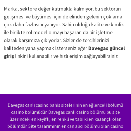
Marka, sektöre değer katmakla kalmıyor, bu sektörün
gelişmesi ve büyümesi için de elinden gelenin çok ama
çok daha fazlasını yapıyor. Sahip olduğu kalite ve kimlik
ile birlikte rol model olmayı başaran da bir işletme
olarak karşımıza çıkıyorlar. Sizler de tercihlerinizi
kaliteden yana yapmak isterseniz eğer
Davegas güncel
giriş
linkini kullanabilir ve hızlı erişim sağlayabilirsiniz
Davegas canlı casino bahis sitelerinin en eğlenceli bölümü
casino bölümüdür. Davegas canlı casino bölümü bu site
üzerindeki en keyifli, en renkli ve tabi ki en kazançlı olan
bölümdür. Site tasarımının en can alıcı bölümü olan casino