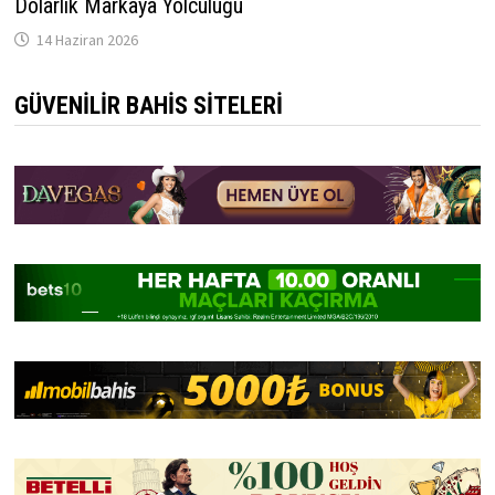
Dolarlık Markaya Yolculuğu
14 Haziran 2026
GÜVENILIR BAHIS SITELERI