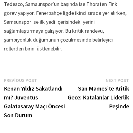
Tedesco, Samsunspor’un başında ise Thorsten Fink
görev yapıyor. Fenerbahçe ligde ikinci sırada yer alırken,
Samsunspor ise ilk yedi içerisindeki yerini
sağlamlaştırmaya çalışıyor. Bu kritik randevu,
şampiyonluk düğümünün çözülmesinde belirleyici
rollerden birini üstlenebilir.
Yazı
Previous
N
PREVIOUS POST
NEXT POST
post:
p
Kenan Yıldız Sakatlandı
San Mames’te Kritik
gezinmesi
mı? Juventus-
Gece: Katalanlar Liderlik
Galatasaray Maçı Öncesi
Peşinde
Son Durum