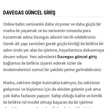
DAVEGAS GÜNCEL GIRIŞ
Online bahis serüvenini daha vizyoner ve daha güçlü bir
marka ile yaşamak ve bu serüvenin sonunda para
kazanmak adına Davegas ailesini tercih edebilirsiniz.
Gerek alt yapı servisleri gerek güçlü kimliği ile birlikte bir
adım önde yer alan bu işletme, hayatlarınıza dokunmaya
devam ediyor. Yeni adreslerini
D
avegas güncel giriş
bağlantısı ile birlikte ziyaret ederek sizler de
incelemelerinizi somut bir şekilde yerine getirebilirsiniz.
Marka, sektöre değer katmakla kalmıyor, bu sektörün
gelişmesi ve büyümesi için de elinden gelenin çok ama
çok daha fazlasını yapıyor. Sahip olduğu kalite ve kimlik
ile birlikte rol model olmayı başaran da bir işletme