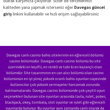
olarak karşımıza çıkıyorlar. Sizler de tercihlerinizi
kaliteden yana yapmak isterseniz eğer
Davegas güncel
giriş
linkini kullanabilir ve hızlı erişim sağlayabilirsiniz
Davegas canlı casino bahis sitelerinin en eğlenceli bölümü
casino bölümüdür. Davegas canlı casino bölümü bu site
üzerindeki en keyifli, en renkli ve tabi ki en kazançlı olan
bölümdür. Site tasarımının en can alıcı bölümü olan casino
bölümünün en iyi yönü; yüksek oranlı bahis oyunları sayesinde
kullanıcılar çok yüksek sermayeler harcamak zorunda
kalmamalarıdır. Davegas casino bölümünde çok çeşitli oyun
seçenekleri bulunan site oyunları arasında tavla, rulet, poker,
blackjack, okey, tombala, slot oyunlar ve rulet gibi eğlenceli
oyunlarda bulunur. Bu oyunlar aynı zamanda canlı olarak da