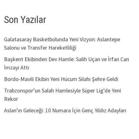
Son Yazılar
Galatasaray Basketbolunda Yeni Vizyon: Aslantepe
Salonu ve Transfer Hareketliliği
Başkent Ekibinden Dev Hamle: Salih Uçan ve İrfan Can
İmzayı Attı
Bordo-Mavili Ekibin Yeni Hücum Silahı Şehre Geldi
Trabzonspor’un Salah Hamlesiyle Süper Lig’de Yeni
Rekor
Aslan’ın Geleceği: 10 Numara İçin Genç Yıldız Adayları