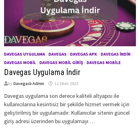
DAVEGAS UYGULAMA
/
DAVEGAS
/
DAVEGAS APK
/
DAVEGAS INDIR
/
DAVEGAS MOBIL
/
DAVEGAS MOBIL GIRIŞ
/
DAVEGAS MOBILE
Davegas Uygulama İndir
by
Davegaslı Admin
11 Ekim 2023
Davegas uygulama son derece kaliteli altyapısı ile
kullanıcılarına kesintisiz bir şekilde hizmet vermek için
geliştirilmiş bir uygulamadır. Kullanıcılar sitenin güncel
giriş adresi üzerinden bu uygulamayı …