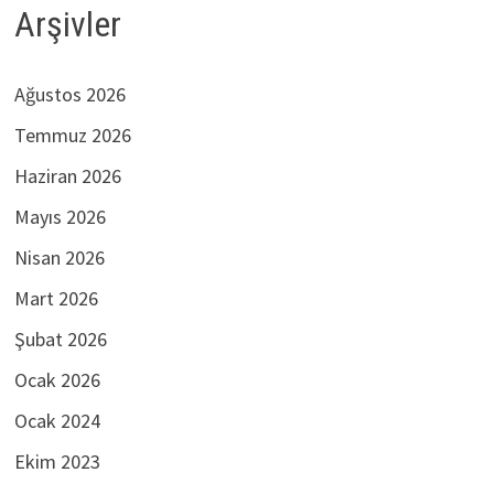
Arşivler
Ağustos 2026
Temmuz 2026
Haziran 2026
Mayıs 2026
Nisan 2026
Mart 2026
Şubat 2026
Ocak 2026
Ocak 2024
Ekim 2023