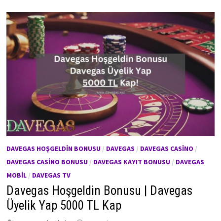
DAVEGAS HOŞGELDIN BONUSU
/
DAVEGAS
/
DAVEGAS CASINO
/
DAVEGAS CASINO BONUSU
/
DAVEGAS KAYIT BONUSU
/
DAVEGAS
MOBIL
/
DAVEGAS TV
Davegas Hoşgeldin Bonusu | Davegas
Üyelik Yap 5000 TL Kap