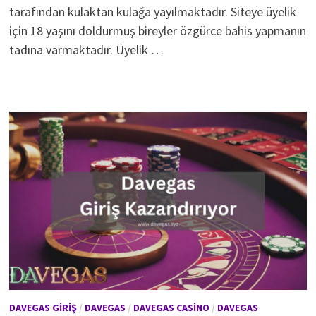
tarafından kulaktan kulağa yayılmaktadır. Siteye üyelik
için 18 yaşını doldurmuş bireyler özgürce bahis yapmanın
tadına varmaktadır. Üyelik …
DAVEGAS GIRIŞ
/
DAVEGAS
/
DAVEGAS CASINO
/
DAVEGAS