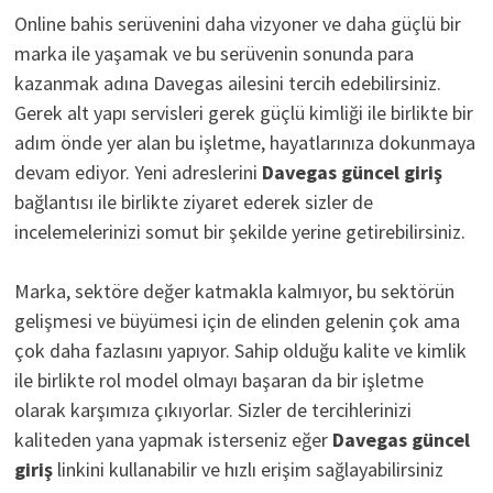
Online bahis serüvenini daha vizyoner ve daha güçlü bir
marka ile yaşamak ve bu serüvenin sonunda para
kazanmak adına Davegas ailesini tercih edebilirsiniz.
Gerek alt yapı servisleri gerek güçlü kimliği ile birlikte bir
adım önde yer alan bu işletme, hayatlarınıza dokunmaya
devam ediyor. Yeni adreslerini
D
avegas güncel giriş
bağlantısı ile birlikte ziyaret ederek sizler de
incelemelerinizi somut bir şekilde yerine getirebilirsiniz.
Marka, sektöre değer katmakla kalmıyor, bu sektörün
gelişmesi ve büyümesi için de elinden gelenin çok ama
çok daha fazlasını yapıyor. Sahip olduğu kalite ve kimlik
ile birlikte rol model olmayı başaran da bir işletme
olarak karşımıza çıkıyorlar. Sizler de tercihlerinizi
kaliteden yana yapmak isterseniz eğer
Davegas güncel
giriş
linkini kullanabilir ve hızlı erişim sağlayabilirsiniz