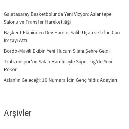
Galatasaray Basketbolunda Yeni Vizyon: Aslantepe
Salonu ve Transfer Hareketliliği
Başkent Ekibinden Dev Hamle: Salih Uçan ve İrfan Can
İmzayı Attı
Bordo-Mavili Ekibin Yeni Hücum Silahı Şehre Geldi
Trabzonspor’un Salah Hamlesiyle Süper Lig’de Yeni
Rekor
Aslan’ın Geleceği: 10 Numara İçin Genç Yıldız Adayları
Arşivler