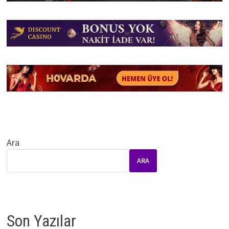
Ara
ARA
Son Yazılar