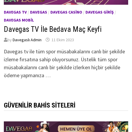
DAVEGAS TV
/
DAVEGAS
/
DAVEGAS CASINO
/
DAVEGAS GIRIŞ
/
DAVEGAS MOBIL
Davegas TV İle Bedava Maç Keyfi
by
Davegaslı Admin
11 Ekim 2023
Davegas tv ile tüm spor müsabakalarını canlı bir şekilde
izleme fırsatına sahip oluyorsunuz. Üstelik tüm spor
müsabakalarını canlı bir şekilde izlerken hiçbir şekilde
ödeme yapmanıza …
GÜVENILIR BAHIS SITELERI