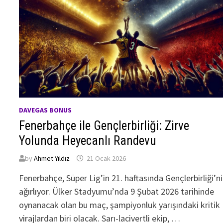
DAVEGAS BONUS
Fenerbahçe ile Gençlerbirliği: Zirve
Yolunda Heyecanlı Randevu
by
Ahmet Yıldız
21 Ocak 2026
Fenerbahçe, Süper Lig’in 21. haftasında Gençlerbirliği’ni
ağırlıyor. Ülker Stadyumu’nda 9 Şubat 2026 tarihinde
oynanacak olan bu maç, şampiyonluk yarışındaki kritik
virajlardan biri olacak. Sarı-lacivertli ekip, …