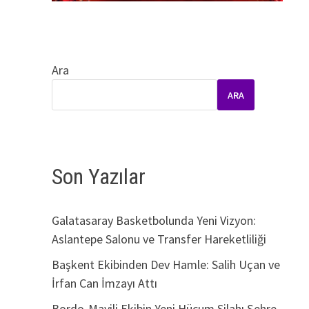
Ara
ARA
Son Yazılar
Galatasaray Basketbolunda Yeni Vizyon:
Aslantepe Salonu ve Transfer Hareketliliği
Başkent Ekibinden Dev Hamle: Salih Uçan ve
İrfan Can İmzayı Attı
Bordo-Mavili Ekibin Yeni Hücum Silahı Şehre