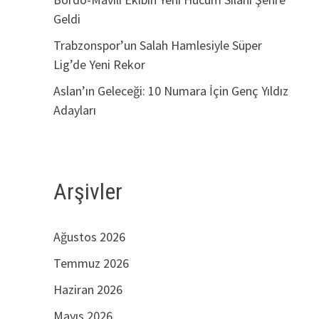
Geldi
Trabzonspor’un Salah Hamlesiyle Süper
Lig’de Yeni Rekor
Aslan’ın Geleceği: 10 Numara İçin Genç Yıldız
Adayları
Arşivler
Ağustos 2026
Temmuz 2026
Haziran 2026
Mayıs 2026