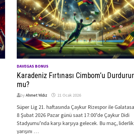
DAVEGAS BONUS
Karadeniz Fırtınası Cimbom’u Durdurur
mu?
by
Ahmet Yıldız
21 Ocak 2026
Süper Lig 21. haftasında Çaykur Rizespor ile Galatasa
8 Şubat 2026 Pazar günü saat 17:00’de Çaykur Didi
Stadyumu’nda karşı karşıya gelecek. Bu maç, liderlik
yarışını …