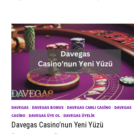
DAVEGAS
/
DAVEGAS BONUS
/
DAVEGAS CANLI CASINO
/
DAVEGAS
CASINO
/
DAVEGAS ÜYE OL
/
DAVEGAS ÜYELIK
Davegas Casino’nun Yeni Yüzü