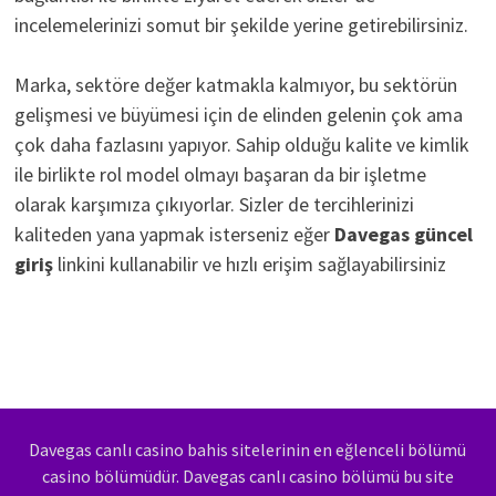
incelemelerinizi somut bir şekilde yerine getirebilirsiniz.
Marka, sektöre değer katmakla kalmıyor, bu sektörün
gelişmesi ve büyümesi için de elinden gelenin çok ama
çok daha fazlasını yapıyor. Sahip olduğu kalite ve kimlik
ile birlikte rol model olmayı başaran da bir işletme
olarak karşımıza çıkıyorlar. Sizler de tercihlerinizi
kaliteden yana yapmak isterseniz eğer
Davegas güncel
giriş
linkini kullanabilir ve hızlı erişim sağlayabilirsiniz
Davegas canlı casino bahis sitelerinin en eğlenceli bölümü
casino bölümüdür. Davegas canlı casino bölümü bu site