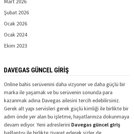
Mart 2026
Şubat 2026
Ocak 2026
Ocak 2024
Ekim 2023
DAVEGAS GÜNCEL GIRIŞ
Online bahis serüvenini daha vizyoner ve daha güçlü bir
marka ile yaşamak ve bu serüvenin sonunda para
kazanmak adına Davegas ailesini tercih edebilirsiniz.
Gerek alt yapı servisleri gerek güçlü kimliği ile birlikte bir
adım önde yer alan bu işletme, hayatlarınıza dokunmaya
devam ediyor. Yeni adreslerini
D
avegas güncel giriş
bağlantısı ile birlikte ziyaret ederek sizler de