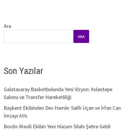
Ara
ARA
Son Yazılar
Galatasaray Basketbolunda Yeni Vizyon: Aslantepe
Salonu ve Transfer Hareketliliği
Başkent Ekibinden Dev Hamle: Salih Uçan ve İrfan Can
İmzayı Attı
Bordo-Mavili Ekibin Yeni Hücum Silahı Şehre Geldi