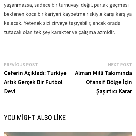
yaşanmazsa, sadece bir turnuvayı değil, parlak geçmesi
beklenen koca bir kariyeri kaybetme riskiyle karşı karşıya
kalacak. Yetenek sizi zirveye taşıyabilir, ancak orada
tutacak olan tek şey karakter ve çalışma azmidir.
Yazı
Previous
N
PREVIOUS POST
NEXT POST
post:
p
Ceferin Açıkladı: Türkiye
Alman Milli Takımında
gezinmesi
Artık Gerçek Bir Futbol
Ofansif Bölge İçin
Devi
Şaşırtıcı Karar
YOU MIGHT ALSO LIKE