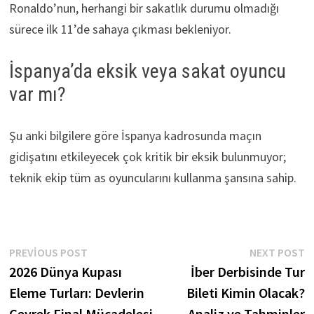
Ronaldo’nun, herhangi bir sakatlık durumu olmadığı
sürece ilk 11’de sahaya çıkması bekleniyor.
İspanya’da eksik veya sakat oyuncu
var mı?
Şu anki bilgilere göre İspanya kadrosunda maçın
gidişatını etkileyecek çok kritik bir eksik bulunmuyor;
teknik ekip tüm as oyuncularını kullanma şansına sahip.
Yazı
Previous
N
PREVIOUS POST
NEXT POST
post:
p
2026 Dünya Kupası
İber Derbisinde Tur
gezinmesi
Eleme Turları: Devlerin
Bileti Kimin Olacak?
Çeyrek Final Mücadelesi
Analiz ve Tahminler