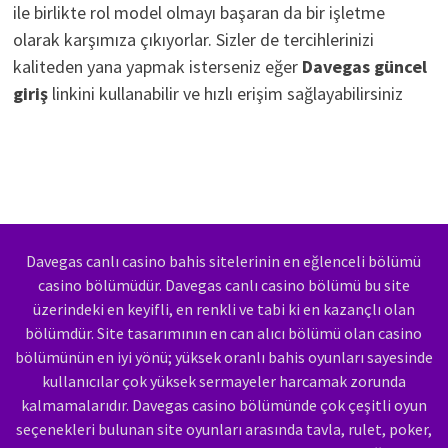
ile birlikte rol model olmayı başaran da bir işletme
olarak karşımıza çıkıyorlar. Sizler de tercihlerinizi
kaliteden yana yapmak isterseniz eğer
Davegas güncel
giriş
linkini kullanabilir ve hızlı erişim sağlayabilirsiniz
Davegas canlı casino bahis sitelerinin en eğlenceli bölümü
casino bölümüdür. Davegas canlı casino bölümü bu site
üzerindeki en keyifli, en renkli ve tabi ki en kazançlı olan
bölümdür. Site tasarımının en can alıcı bölümü olan casino
bölümünün en iyi yönü; yüksek oranlı bahis oyunları sayesinde
kullanıcılar çok yüksek sermayeler harcamak zorunda
kalmamalarıdır. Davegas casino bölümünde çok çeşitli oyun
seçenekleri bulunan site oyunları arasında tavla, rulet, poker,