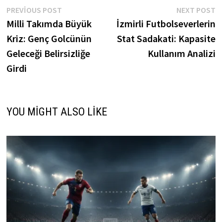
Yazı
Previous
N
PREVIOUS POST
NEXT POST
post:
p
Milli Takımda Büyük
İzmirli Futbolseverlerin
gezinmesi
Kriz: Genç Golcünün
Stat Sadakati: Kapasite
Geleceği Belirsizliğe
Kullanım Analizi
Girdi
YOU MIGHT ALSO LIKE