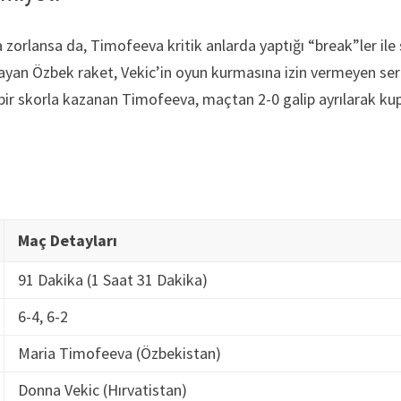
 zorlansa da, Timofeeva kritik anlarda yaptığı “break”ler ile 
şlayan Özbek raket, Vekic’in oyun kurmasına izin vermeyen ser
et bir skorla kazanan Timofeeva, maçtan 2-0 galip ayrılarak k
Maç Detayları
91 Dakika (1 Saat 31 Dakika)
6-4, 6-2
Maria Timofeeva (Özbekistan)
Donna Vekic (Hırvatistan)