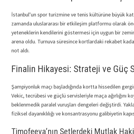
İstanbul’un spor turizmine ve tenis kültürüne büyük kat
zamanda uluslararası bir etkileşim platformu olarak ön
yeteneklerin kendilerini göstermesi için uygun bir zemin
arena oldu. Turnuva süresince kortlardaki rekabet kada
not aldı.
Finalin Hikayesi: Strateji ve Güç 
Şampiyonluk maçı başladığında kortta hissedilen gergin
Vekic, tecrübesi ve güçlü servisleriyle maça ağırlığını
beklenmedik paralel vuruşları dengeleri değiştirdi. Yak
fiziksel dayanıklılığı ve konsantrasyonu galibiyetin kapıs
Timofeeva’nın Setlerdeki Mutlak Haki