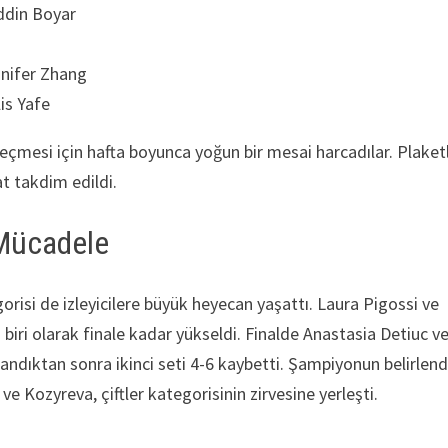
ddin Boyar
nnifer Zhang
is Yafe
eçmesi için hafta boyunca yoğun bir mesai harcadılar. Plaketl
t takdim edildi.
 Mücadele
orisi de izleyicilere büyük heyecan yaşattı. Laura Pigossi ve
 biri olarak finale kadar yükseldi. Finalde Anastasia Detiuc v
azandıktan sonra ikinci seti 4-6 kaybetti. Şampiyonun belirlend
e Kozyreva, çiftler kategorisinin zirvesine yerleşti.