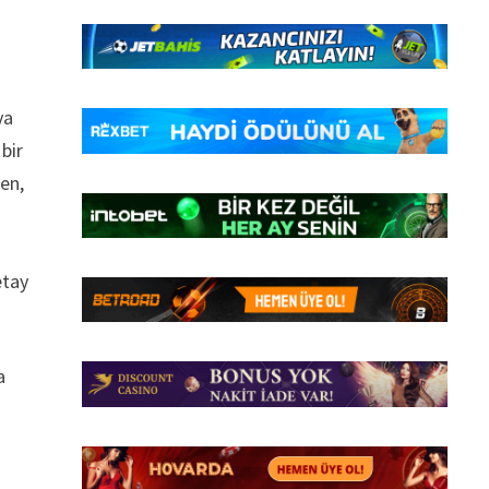
ya
bir
ken,
etay
a