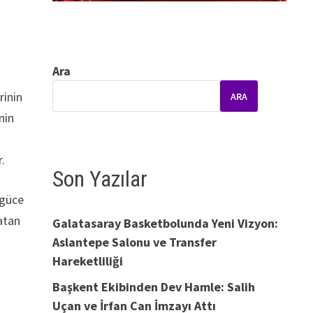
Ara
rinin
ARA
nin
r.
Son Yazılar
 güce
ratan
Galatasaray Basketbolunda Yeni Vizyon:
Aslantepe Salonu ve Transfer
Hareketliliği
Başkent Ekibinden Dev Hamle: Salih
Uçan ve İrfan Can İmzayı Attı