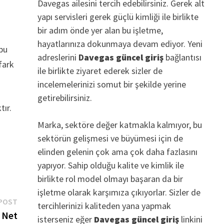
Davegas ailesini tercih edebilirsiniz. Gerek alt
yapı servisleri gerek güçlü kimliği ile birlikte
bir adım önde yer alan bu işletme,
hayatlarınıza dokunmaya devam ediyor. Yeni
 bu
adreslerini
D
avegas güncel giriş
bağlantısı
fark
ile birlikte ziyaret ederek sizler de
incelemelerinizi somut bir şekilde yerine
getirebilirsiniz.
tır.
Marka, sektöre değer katmakla kalmıyor, bu
sektörün gelişmesi ve büyümesi için de
elinden gelenin çok ama çok daha fazlasını
yapıyor. Sahip olduğu kalite ve kimlik ile
birlikte rol model olmayı başaran da bir
işletme olarak karşımıza çıkıyorlar. Sizler de
Next
POST
tercihlerinizi kaliteden yana yapmak
post:
a Net
isterseniz eğer
Davegas güncel giriş
linkini