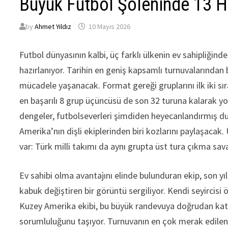
Büyük Futbol Şöleninde 13 Ha
by
Ahmet Yıldız
10 Mayıs 2026
Futbol dünyasının kalbi, üç farklı ülkenin ev sahipliği
hazırlanıyor. Tarihin en geniş kapsamlı turnuvalarından 
mücadele yaşanacak. Format gereği gruplarını ilk iki sı
en başarılı 8 grup üçüncüsü de son 32 turuna kalarak 
dengeler, futbolseverleri şimdiden heyecanlandırmış d
Amerika’nın dişli ekiplerinden biri kozlarını paylaşacak.
var: Türk milli takımı da aynı grupta üst tura çıkma sav
Ev sahibi olma avantajını elinde bulunduran ekip, son yı
kabuk değiştiren bir görüntü sergiliyor. Kendi seyirci
Kuzey Amerika ekibi, bu büyük randevuya doğrudan katıl
sorumluluğunu taşıyor. Turnuvanın en çok merak edilen