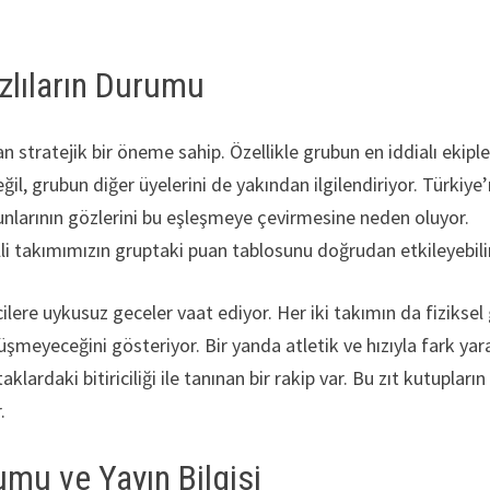
zlıların Durumu
 stratejik bir öneme sahip. Özellikle grubun en iddialı ekiple
ğil, grubun diğer üyelerini de yakından ilgilendiriyor. Türkiye’
unlarının gözlerini bu eşleşmeye çevirmesine neden oluyor.
lli takımımızın gruptaki puan tablosunu doğrudan etkileyebili
cilere uykusuz geceler vaat ediyor. Her iki takımın da fiziksel
üşmeyeceğini gösteriyor. Bir yanda atletik ve hızıyla fark ya
lardaki bitiriciliği ile tanınan bir rakip var. Bu zıt kutupların
.
umu ve Yayın Bilgisi