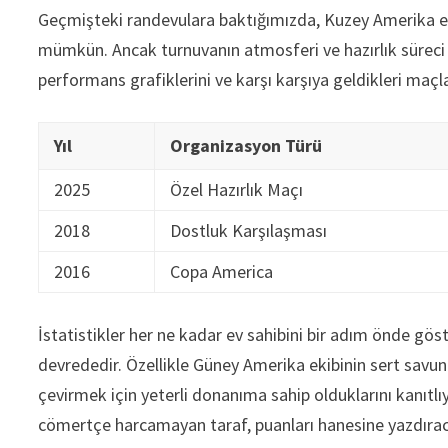
Geçmişteki randevulara baktığımızda, Kuzey Amerika eki
mümkün. Ancak turnuvanın atmosferi ve hazırlık süreci h
performans grafiklerini ve karşı karşıya geldikleri maçla
Yıl
Organizasyon Türü
2025
Özel Hazırlık Maçı
2018
Dostluk Karşılaşması
2016
Copa America
İstatistikler her ne kadar ev sahibini bir adım önde g
devrededir. Özellikle Güney Amerika ekibinin sert savunma
çevirmek için yeterli donanıma sahip olduklarını kanıtlı
cömertçe harcamayan taraf, puanları hanesine yazdırac