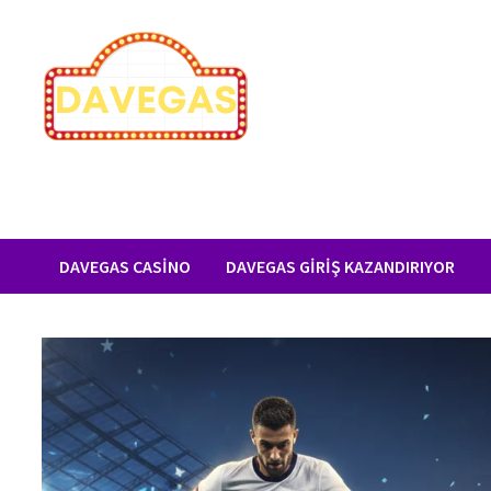
Skip
to
content
DAVEGAS CASINO
DAVEGAS GIRIŞ KAZANDIRIYOR