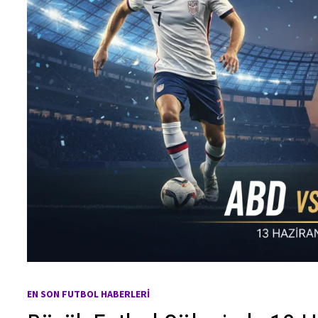
EN SON FUTBOL HABERLERI