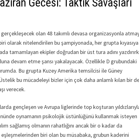
ziran Gecesi: Taktik Savaşları
nde gerçekleşecek olan 48 takımlı devasa organizasyonla atma
biri olarak nitelendirilen bu şampiyonada, her grupta kıyasıya 
rada tamamlayan ekipler doğrudan bir üst tura adını yazdırır
yoluna devam etme şansı yakalayacak. Özellikle D grubundaki
urumda. Bu grupta Kuzey Amerika temsilcisi ile Güney
 Üstelik bu mücadeleyi bizler için çok daha anlamlı kılan bir d
aşı verecek.
llarda gençleşen ve Avrupa liglerinde top koşturan yıldızlarıyl
si önünde oynamanın psikolojik üstünlüğünü kullanmak isteyen
ım sağlamış olmanın rahatlığını ancak bir o kadar da
 eşleşmelerinden biri olan bu müsabaka, grubun kaderini