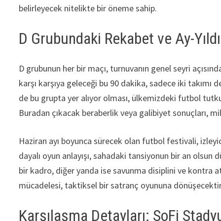
belirleyecek nitelikte bir öneme sahip.
D Grubundaki Rekabet ve Ay-Yıldı
D grubunun her bir maçı, turnuvanın genel seyri açısından
karşı karşıya geleceği bu 90 dakika, sadece iki takımı de
de bu grupta yer alıyor olması, ülkemizdeki futbol tutk
Buradan çıkacak beraberlik veya galibiyet sonuçları, mi
Haziran ayı boyunca sürecek olan futbol festivali, izleyi
dayalı oyun anlayışı, sahadaki tansiyonun bir an olsun d
bir kadro, diğer yanda ise savunma disiplini ve kontra atak
mücadelesi, taktiksel bir satranç oyununa dönüşecektir
Karşılaşma Detayları: SoFi Stady