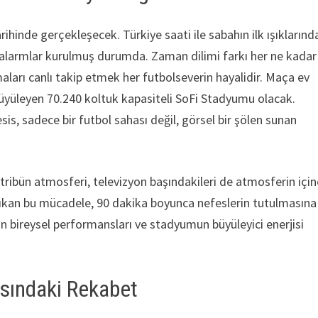
hinde gerçekleşecek. Türkiye saati ile sabahın ilk ışıklarınd
alarmlar kurulmuş durumda. Zaman dilimi farkı her ne kadar
aları canlı takip etmek her futbolseverin hayalidir. Maça ev
üyüleyen 70.240 koltuk kapasiteli SoFi Stadyumu olacak.
is, sadece bir futbol sahası değil, görsel bir şölen sunan
tribün atmosferi, televizyon başındakileri de atmosferin için
 çıkan bu mücadele, 90 dakika boyunca nefeslerin tutulmasına
ın bireysel performansları ve stadyumun büyüleyici enerjisi
asındaki Rekabet