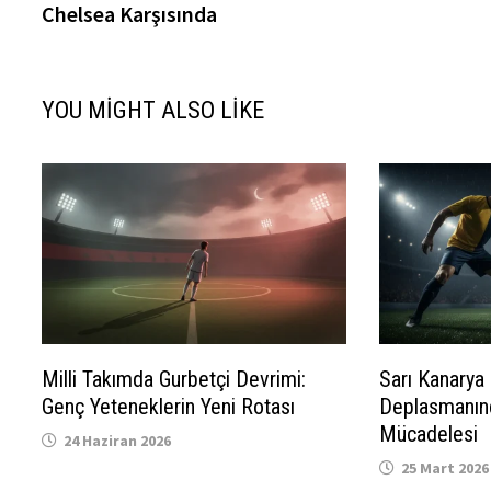
Chelsea Karşısında
YOU MIGHT ALSO LIKE
Milli Takımda Gurbetçi Devrimi:
Sarı Kanarya
Genç Yeteneklerin Yeni Rotası
Deplasmanınd
Mücadelesi
24 Haziran 2026
25 Mart 2026