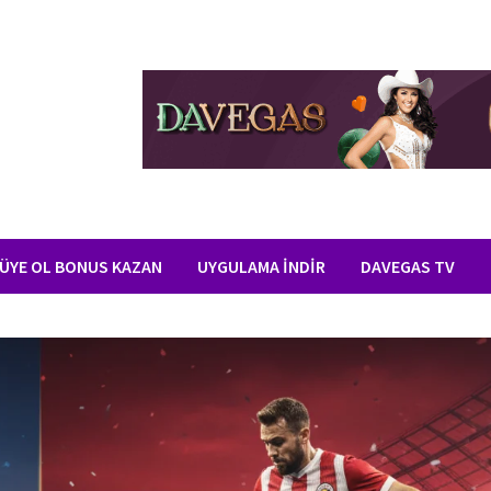
ÜYE OL BONUS KAZAN
UYGULAMA İNDIR
DAVEGAS TV