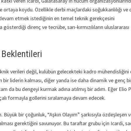
a katkı veren Icardi, Galatasaray’ın hücum organizasyonların
le ortaya koydu. Özellikle derbi maçlardaki soğukkanlılığı ve 
la devam etmek istediğinin en temel teknik gerekçesini
österdiği direnç ve tecrübe, sarı-kırmızılıların uluslararası
Beklentileri
knik verileri değil, kulübün gelecekteki kadro mühendisliğini
n bir liderin kalması, diğer yanda ise daha dinamik ve genç bi
, tam da bu dengeyi kurmak adına atılmış bir adım. Eğer Elio 
arçalı formayla gollerini sıralamaya devam edecek.
im. Büyük bir çoğunluk, “Aşkın Olayım” şarkısıyla özdeşleşen 
alması gerektiğini savunuyor. Bu taraftar grubu için Icardi, s