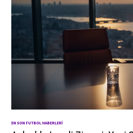
EN SON FUTBOL HABERLERI