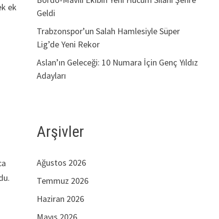
ek ek
Geldi
Trabzonspor’un Salah Hamlesiyle Süper
Lig’de Yeni Rekor
Aslan’ın Geleceği: 10 Numara İçin Genç Yıldız
Adayları
Arşivler
Ağustos 2026
ca
du.
Temmuz 2026
Haziran 2026
Mayıs 2026