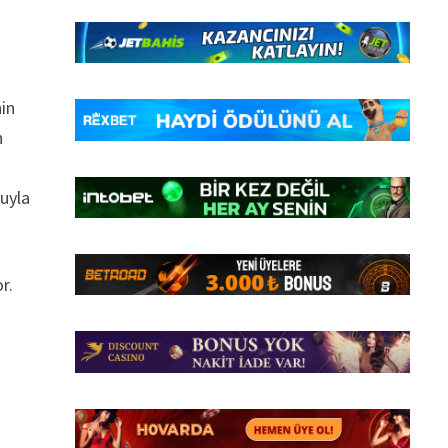
nin
n
duyla
r.