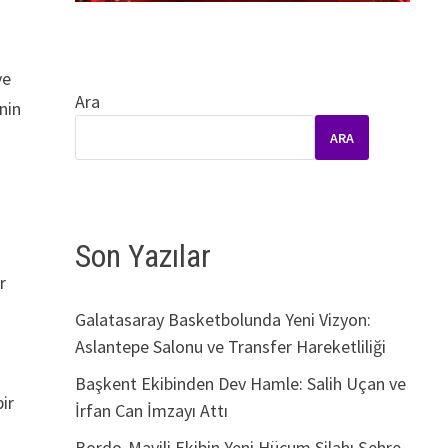
ve
Ara
nin
ARA
Son Yazılar
r
Galatasaray Basketbolunda Yeni Vizyon:
Aslantepe Salonu ve Transfer Hareketliliği
Başkent Ekibinden Dev Hamle: Salih Uçan ve
ir
İrfan Can İmzayı Attı
Bordo-Mavili Ekibin Yeni Hücum Silahı Şehre