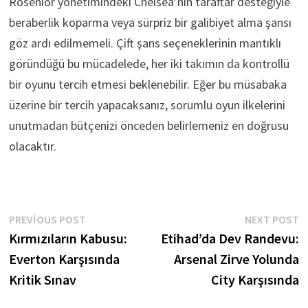
Rosenior yönetimindeki Chelsea’nin taraftar desteğiyle
beraberlik koparma veya sürpriz bir galibiyet alma şansı
göz ardı edilmemeli. Çift şans seçeneklerinin mantıklı
göründüğü bu mücadelede, her iki takımın da kontrollü
bir oyunu tercih etmesi beklenebilir. Eğer bu müsabaka
üzerine bir tercih yapacaksanız, sorumlu oyun ilkelerini
unutmadan bütçenizi önceden belirlemeniz en doğrusu
olacaktır.
Yazı
Previous
N
PREVIOUS POST
NEXT POST
post:
p
Kırmızıların Kabusu:
Etihad’da Dev Randevu:
gezinmesi
Everton Karşısında
Arsenal Zirve Yolunda
Kritik Sınav
City Karşısında