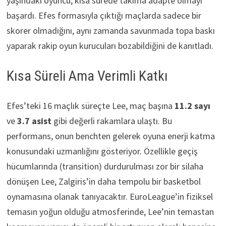
yaşındaki oyuncu, kısa sürede takıma adapte olmayı
başardı. Efes formasıyla çıktığı maçlarda sadece bir
skorer olmadığını, aynı zamanda savunmada topa baskı
yaparak rakip oyun kurucuları bozabildiğini de kanıtladı.
Kısa Süreli Ama Verimli Katkı
Efes’teki 16 maçlık süreçte Lee, maç başına
11.2 sayı
ve
3.7 asist
gibi değerli rakamlara ulaştı. Bu
performans, onun benchten gelerek oyuna enerji katma
konusundaki uzmanlığını gösteriyor. Özellikle geçiş
hücumlarında (transition) durdurulması zor bir silaha
dönüşen Lee, Zalgiris’in daha tempolu bir basketbol
oynamasına olanak tanıyacaktır. EuroLeague’in fiziksel
temasın yoğun olduğu atmosferinde, Lee’nin temastan