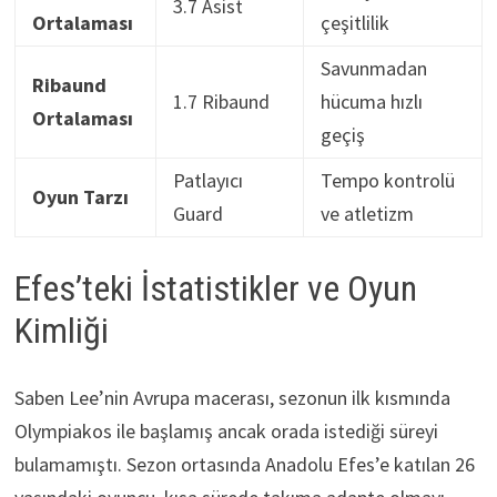
3.7 Asist
Ortalaması
çeşitlilik
Savunmadan
Ribaund
1.7 Ribaund
hücuma hızlı
Ortalaması
geçiş
Patlayıcı
Tempo kontrolü
Oyun Tarzı
Guard
ve atletizm
Efes’teki İstatistikler ve Oyun
Kimliği
Saben Lee’nin Avrupa macerası, sezonun ilk kısmında
Olympiakos ile başlamış ancak orada istediği süreyi
bulamamıştı. Sezon ortasında Anadolu Efes’e katılan 26