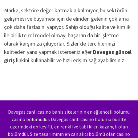
Marka, sektöre değer katmakla kalmıyor, bu sektörün
gelişmesi ve büyümesi için de elinden gelenin çok ama
çok daha fazlasını yapıyor. Sahip olduğu kalite ve kimlik
ile birlikte rol model olmayı başaran da bir işletme
olarak karşımıza çıkıyorlar. Sizler de tercihlerinizi
kaliteden yana yapmak isterseniz eğer
Davegas güncel
giriş
linkini kullanabilir ve hızlı erişim sağlayabilirsiniz
Davegas canlı casino bahis sitelerinin en eğlenceli bölümü
casino bölümüdür. Davegas canlı casino bölümü bu site
üzerindeki en keyifli, en renkli ve tabi ki en kazançlı olan
bölümdür. Site tasarımının en can alıcı bölümü olan casino