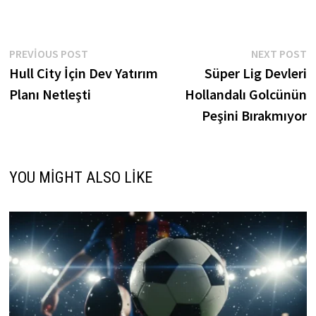
Yazı
Previous
N
PREVIOUS POST
NEXT POST
post:
p
Hull City İçin Dev Yatırım
Süper Lig Devleri
gezinmesi
Planı Netleşti
Hollandalı Golcünün
Peşini Bırakmıyor
YOU MIGHT ALSO LIKE