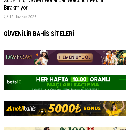
Süper Lig Devleri Hollandalı Golcünün Peşini
Bırakmıyor
13 Haziran 2026
GÜVENILIR BAHIS SITELERI