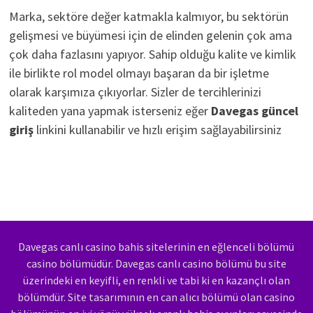
Marka, sektöre değer katmakla kalmıyor, bu sektörün
gelişmesi ve büyümesi için de elinden gelenin çok ama
çok daha fazlasını yapıyor. Sahip olduğu kalite ve kimlik
ile birlikte rol model olmayı başaran da bir işletme
olarak karşımıza çıkıyorlar. Sizler de tercihlerinizi
kaliteden yana yapmak isterseniz eğer
Davegas güncel
giriş
linkini kullanabilir ve hızlı erişim sağlayabilirsiniz
Davegas canlı casino bahis sitelerinin en eğlenceli bölümü
casino bölümüdür. Davegas canlı casino bölümü bu site
üzerindeki en keyifli, en renkli ve tabi ki en kazançlı olan
bölümdür. Site tasarımının en can alıcı bölümü olan casino