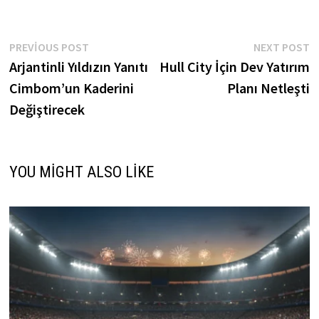
Yazı
Previous
N
PREVIOUS POST
NEXT POST
post:
p
Arjantinli Yıldızın Yanıtı
Hull City İçin Dev Yatırım
gezinmesi
Cimbom’un Kaderini
Planı Netleşti
Değiştirecek
YOU MIGHT ALSO LIKE