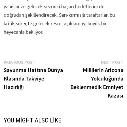
yapısını ve gelecek sezonki başarı hedeflerini de
doğrudan şekillendirecek. Sarı-kırmızılı taraftarlar, bu
kritik süreçte gelecek resmi açıklamayı büyük bir
heyecanla bekliyor.
Yazı
Previous
N
PREVIOUS POST
NEXT POST
post:
p
Savunma Hattına Dünya
Millilerin Arizona
gezinmesi
Klasında Takviye
Yolculuğunda
Hazırlığı
Beklenmedik Emniyet
Kazası
YOU MIGHT ALSO LIKE