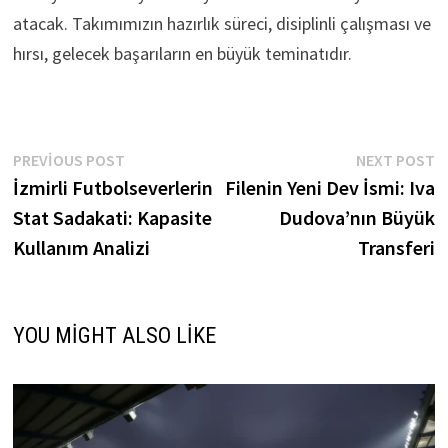
atacak. Takımımızın hazırlık süreci, disiplinli çalışması ve
hırsı, gelecek başarıların en büyük teminatıdır.
Yazı
Previous
N
PREVIOUS POST
NEXT POST
post:
p
İzmirli Futbolseverlerin
Filenin Yeni Dev İsmi: Iva
gezinmesi
Stat Sadakati: Kapasite
Dudova’nın Büyük
Kullanım Analizi
Transferi
YOU MIGHT ALSO LIKE