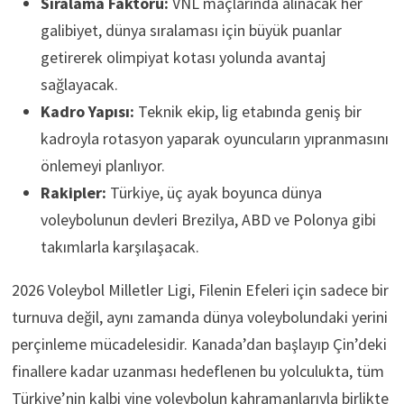
Sıralama Faktörü:
VNL maçlarında alınacak her
galibiyet, dünya sıralaması için büyük puanlar
getirerek olimpiyat kotası yolunda avantaj
sağlayacak.
Kadro Yapısı:
Teknik ekip, lig etabında geniş bir
kadroyla rotasyon yaparak oyuncuların yıpranmasını
önlemeyi planlıyor.
Rakipler:
Türkiye, üç ayak boyunca dünya
voleybolunun devleri Brezilya, ABD ve Polonya gibi
takımlarla karşılaşacak.
2026 Voleybol Milletler Ligi, Filenin Efeleri için sadece bir
turnuva değil, aynı zamanda dünya voleybolundaki yerini
perçinleme mücadelesidir. Kanada’dan başlayıp Çin’deki
finallere kadar uzanması hedeflenen bu yolculukta, tüm
Türkiye’nin kalbi yine voleybolun kahramanlarıyla birlikte