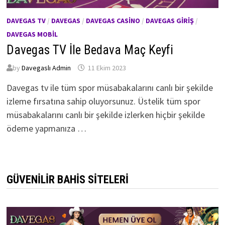
DAVEGAS TV
/
DAVEGAS
/
DAVEGAS CASINO
/
DAVEGAS GIRIŞ
/
DAVEGAS MOBIL
Davegas TV İle Bedava Maç Keyfi
by
Davegaslı Admin
11 Ekim 2023
Davegas tv ile tüm spor müsabakalarını canlı bir şekilde
izleme fırsatına sahip oluyorsunuz. Üstelik tüm spor
müsabakalarını canlı bir şekilde izlerken hiçbir şekilde
ödeme yapmanıza …
GÜVENILIR BAHIS SITELERI