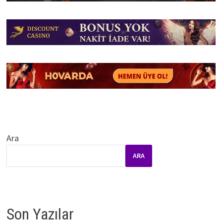
Ara
ARA
Son Yazılar