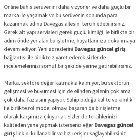
Online bahis serüvenini daha vizyoner ve daha güçlü bir
marka ile yaşamak ve bu serüvenin sonunda para
kazanmak adına Davegas ailesini tercih edebilirsiniz.
Gerek alt yapı servisleri gerek güçlü kimliği ile birlikte bir
adım önde yer alan bu işletme, hayatlarınıza dokunmaya
devam ediyor. Yeni adreslerini
D
avegas güncel giriş
bağlantısı ile birlikte ziyaret ederek sizler de
incelemelerinizi somut bir şekilde yerine getirebilirsiniz.
Marka, sektöre değer katmakla kalmıyor, bu sektörün
gelişmesi ve büyümesi için de elinden gelenin çok ama
çok daha fazlasını yapıyor. Sahip olduğu kalite ve kimlik
ile birlikte rol model olmayı başaran da bir işletme
olarak karşımıza çıkıyorlar. Sizler de tercihlerinizi
kaliteden yana yapmak isterseniz eğer
Davegas güncel
giriş
linkini kullanabilir ve hızlı erişim sağlayabilirsiniz