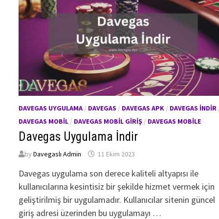
DAVEGAS UYGULAMA
/
DAVEGAS
/
DAVEGAS APK
/
DAVEGAS INDIR
DAVEGAS MOBIL
/
DAVEGAS MOBIL GIRIŞ
/
DAVEGAS MOBILE
Davegas Uygulama İndir
by
Davegaslı Admin
11 Ekim 2023
Davegas uygulama son derece kaliteli altyapısı ile
kullanıcılarına kesintisiz bir şekilde hizmet vermek için
geliştirilmiş bir uygulamadır. Kullanıcılar sitenin güncel
giriş adresi üzerinden bu uygulamayı …