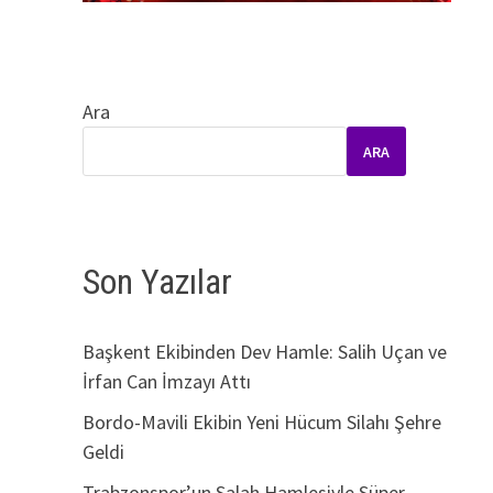
Ara
ARA
Son Yazılar
Başkent Ekibinden Dev Hamle: Salih Uçan ve
İrfan Can İmzayı Attı
Bordo-Mavili Ekibin Yeni Hücum Silahı Şehre
Geldi
Trabzonspor’un Salah Hamlesiyle Süper