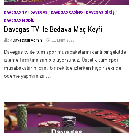
DAVEGAS TV
/
DAVEGAS
/
DAVEGAS CASINO
/
DAVEGAS GIRIŞ
/
DAVEGAS MOBIL
Davegas TV İle Bedava Maç Keyfi
by
Davegaslı Admin
11 Ekim 2023
Davegas tv ile tüm spor müsabakalarını canlı bir şekilde
izleme fırsatına sahip oluyorsunuz. Üstelik tüm spor
müsabakalarını canlı bir şekilde izlerken hiçbir şekilde
ödeme yapmanıza …