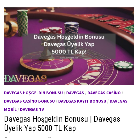
DAVEGAS HOŞGELDIN BONUSU
/
DAVEGAS
/
DAVEGAS CASINO
/
DAVEGAS CASINO BONUSU
/
DAVEGAS KAYIT BONUSU
/
DAVEGAS
MOBIL
/
DAVEGAS TV
Davegas Hoşgeldin Bonusu | Davegas
Üyelik Yap 5000 TL Kap