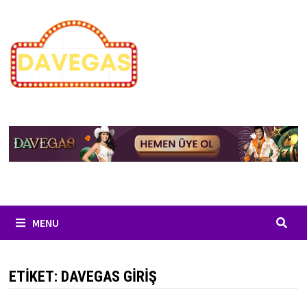
Skip
to
content
MENU
ETIKET:
DAVEGAS GIRIŞ