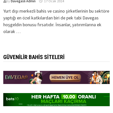
by
Davegaslı Admin
17 Ocak 2024
Yurt dışı merkezli bahis ve casino şirketlerinin bu sektöre
yaptığı en özel katkılardan biri de pek tabi Davegas
hoşgeldin bonusu fırsatıdır. İnsanlar, yatırımlarına ek
olarak …
GÜVENILIR BAHIS SITELERI