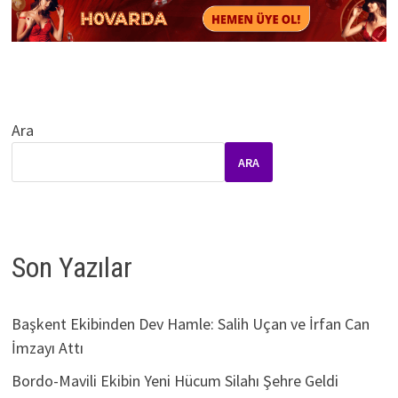
Ara
ARA
Son Yazılar
Başkent Ekibinden Dev Hamle: Salih Uçan ve İrfan Can
İmzayı Attı
Bordo-Mavili Ekibin Yeni Hücum Silahı Şehre Geldi