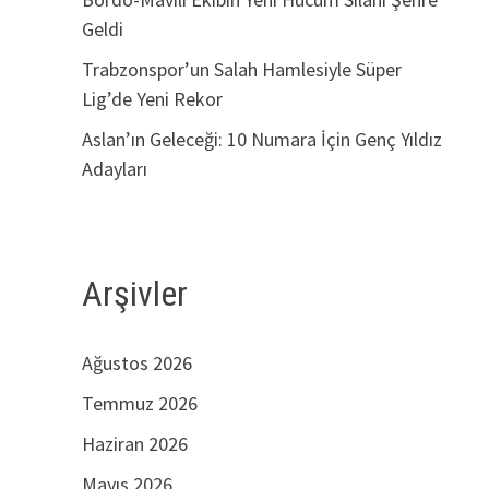
Geldi
Trabzonspor’un Salah Hamlesiyle Süper
Lig’de Yeni Rekor
Aslan’ın Geleceği: 10 Numara İçin Genç Yıldız
Adayları
Arşivler
Ağustos 2026
Temmuz 2026
Haziran 2026
Mayıs 2026