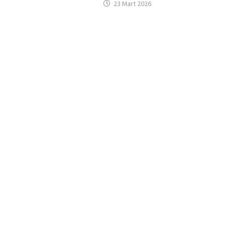
23 Mart 2026