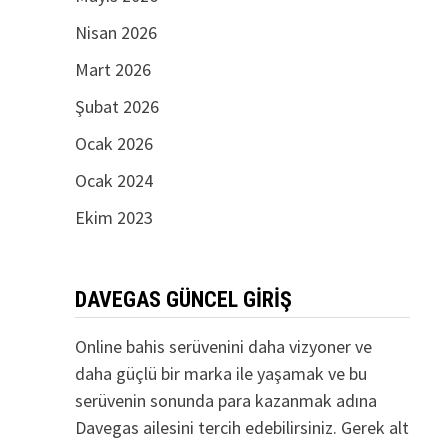
Nisan 2026
Mart 2026
Şubat 2026
Ocak 2026
Ocak 2024
Ekim 2023
DAVEGAS GÜNCEL GIRIŞ
Online bahis serüvenini daha vizyoner ve
daha güçlü bir marka ile yaşamak ve bu
serüvenin sonunda para kazanmak adına
Davegas ailesini tercih edebilirsiniz. Gerek alt