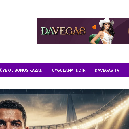
ÜYE OL BONUS KAZAN
UYGULAMA İNDIR
DAVEGAS TV