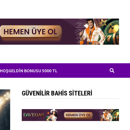
HOŞGELDIN BONUSU 5000 TL
GÜVENILIR BAHIS SITELERI