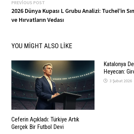
Yazı
Previous
PREVIOUS POST
post:
2026 Dünya Kupası L Grubu Analizi: Tuchel’in Sı
gezinmesi
ve Hırvatların Vedası
YOU MIGHT ALSO LIKE
Katalonya De
Heyecan: Gir
3 Şubat 2026
Ceferin Açıkladı: Türkiye Artık
Gerçek Bir Futbol Devi