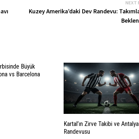
NEXT 
navı
Kuzey Amerika’daki Dev Randevu: Takımla
Beklen
rbisinde Büyük
ona vs Barcelona
Kartal’ın Zirve Takibi ve Antaly
Randevusu