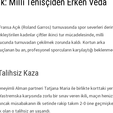
k: Milli Tenisçiden Erken Veda
Fransa Açık (Roland Garros) turnuvasında spor severleri der
eştirilen kadınlar çiftler ikinci tur mücadelesinde, milli
onucunda turnuvadan çekilmek zorunda kaldı. Kortun arka
nuçlanan bu an, profesyonel sporcuların karşılaştığı beklenme
alihsiz Kaza
yimli Alman partneri Tatjana Maria ile birlikte korttaki yer
 Yastremska karşısında zorlu bir sınav veren ikili, maçın henüz
Ancak müsabakanın ilk setinde rakip takım 2-0 öne geçmişke
 olan o talihsiz an yaşandı.