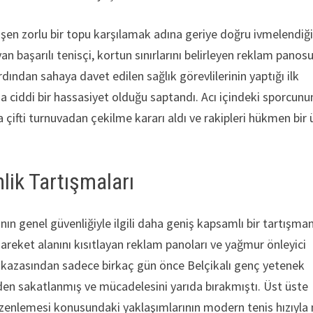
şen zorlu bir topu karşılamak adına geriye doğru ivmelendiğ
 başarılı tenisçi, kortun sınırlarını belirleyen reklam panos
ından sahaya davet edilen sağlık görevlilerinin yaptığı ilk
a ciddi bir hassasiyet olduğu saptandı. Acı içindeki sporcunu
fti turnuvadan çekilme kararı aldı ve rakipleri hükmen bir 
lik Tartışmaları
ın genel güvenliğiyle ilgili daha geniş kapsamlı bir tartışma
 hareket alanını kısıtlayan reklam panoları ve yağmur önleyici
n kazasından sadece birkaç gün önce Belçikalı genç yetenek
den sakatlanmış ve mücadelesini yarıda bırakmıştı. Üst üste
düzenlemesi konusundaki yaklaşımlarının modern tenis hızıyla