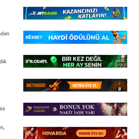
inden
dik
ini
n,