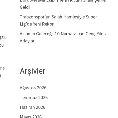
Geldi
Trabzonspor’un Salah Hamlesiyle Süper
Lig’de Yeni Rekor
Aslan’ın Geleceği: 10 Numara İçin Genç Yıldız
tı.
Adayları
bu
ans
Arşivler
tı.
Ağustos 2026
Temmuz 2026
Haziran 2026
Mayıs 2026