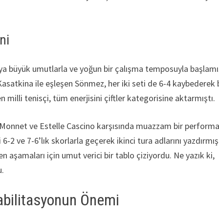
ni
ya büyük umutlarla ve yoğun bir çalışma temposuyla başlamış
 Kasatkina ile eşleşen Sönmez, her iki seti de 6-4 kaybederek 
illi tenisçi, tüm enerjisini çiftler kategorisine aktarmıştı.
ole Monnet ve Estelle Cascino karşısında muazzam bir perform
6-2 ve 7-6’lık skorlarla geçerek ikinci tura adlarını yazdırmış
n aşamaları için umut verici bir tablo çiziyordu. Ne yazık ki,
u.
habilitasyonun Önemi