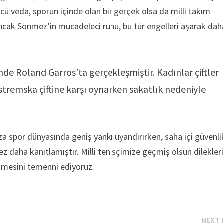
cü veda, sporun içinde olan bir gerçek olsa da milli takım
Ancak Sönmez’in mücadeleci ruhu, bu tür engelleri aşarak dah
nde Roland Garros’ta gerçekleşmiştir. Kadınlar çiftler
astremska çiftine karşı oynarken sakatlık nedeniyle
a spor dünyasında geniş yankı uyandırırken, saha içi güvenli
kez daha kanıtlamıştır. Milli tenisçimize geçmiş olsun dilekler
nmesini temenni ediyoruz.
NEXT 