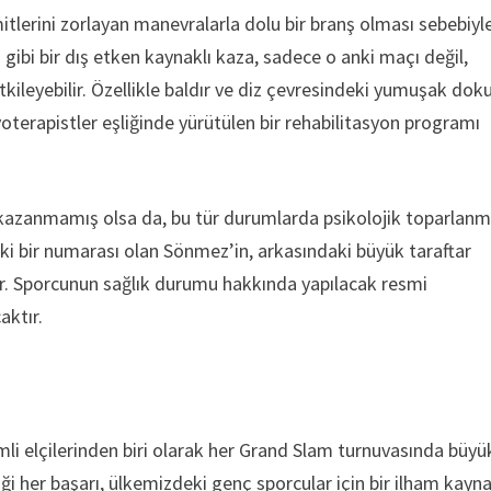
imitlerini zorlayan manevralarla dolu bir branş olması sebebiyl
gibi bir dış etken kaynaklı kaza, sadece o anki maçı değil,
kileyebilir. Özellikle baldır ve diz çevresindeki yumuşak dok
yoterapistler eşliğinde yürütülen bir rehabilitasyon programı
kazanmamış olsa da, bu tür durumlarda psikolojik toparlan
deki bir numarası olan Sönmez’in, arkasındaki büyük taraftar
or. Sporcunun sağlık durumu hakkında yapılacak resmi
aktır.
ı
i elçilerinden biri olarak her Grand Slam turnuvasında büyük
tiği her başarı, ülkemizdeki genç sporcular için bir ilham kayn