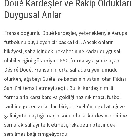
Doué Kardeşler ve Rakip Oldukları
Duygusal Anlar
Fransa doğumlu Doué kardeşler, yetenekleriyle Avrupa
futbolunu büyüleyen bir başka ikili. Ancak onların
hikâyesi, saha içindeki rekabetin ne kadar duygusal
olabileceğini gösteriyor. PSG formasıyla yıldızlaşan
Désiré Doué, Fransa’nın orta sahadaki yeni umudu
olurken, ağabeyi Guéla ise babasının vatanı olan Fildişi
Sahili’ni temsil etmeyi seçti. Bu iki kardeşin milli
formalarla karşı karşıya geldiği hazırlık maçı, futbol
tarihine geçen anlardan biriydi. Guéla’nın gol attığı ve
galibiyete ulaştığı maçın sonunda iki kardeşin birbirine
sarılarak sahayı terk etmesi, rekabetin ötesindeki
sarsılmaz bağı simgeliyordu.