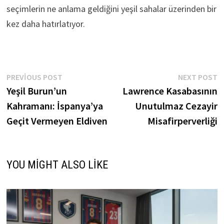
seçimlerin ne anlama geldiğini yeşil sahalar üzerinden bir
kez daha hatırlatıyor.
Yazı
Previous
N
PREVIOUS POST
NEXT POST
post:
p
Yeşil Burun’un
Lawrence Kasabasının
gezinmesi
Kahramanı: İspanya’ya
Unutulmaz Cezayir
Geçit Vermeyen Eldiven
Misafirperverliği
YOU MIGHT ALSO LIKE