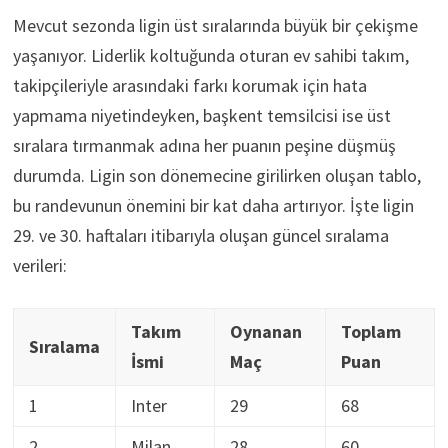
Mevcut sezonda ligin üst sıralarında büyük bir çekişme
yaşanıyor. Liderlik koltuğunda oturan ev sahibi takım,
takipçileriyle arasındaki farkı korumak için hata
yapmama niyetindeyken, başkent temsilcisi ise üst
sıralara tırmanmak adına her puanın peşine düşmüş
durumda. Ligin son dönemecine girilirken oluşan tablo,
bu randevunun önemini bir kat daha artırıyor. İşte ligin
29. ve 30. haftaları itibarıyla oluşan güncel sıralama
verileri:
Takım
Oynanan
Toplam
Sıralama
İsmi
Maç
Puan
1
Inter
29
68
2
Milan
28
60