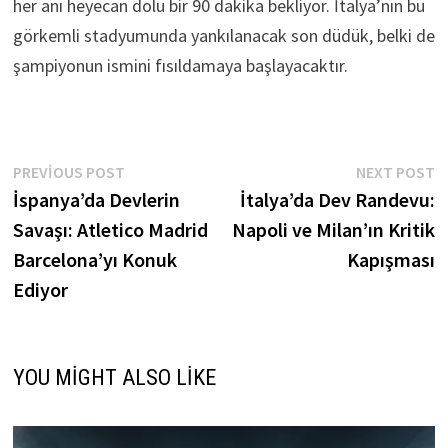
her anı heyecan dolu bir 90 dakika bekliyor. İtalya’nın bu
görkemli stadyumunda yankılanacak son düdük, belki de
şampiyonun ismini fısıldamaya başlayacaktır.
Yazı
Previous
N
PREVIOUS POST
NEXT POST
post:
p
İspanya’da Devlerin
İtalya’da Dev Randevu:
gezinmesi
Savaşı: Atletico Madrid
Napoli ve Milan’ın Kritik
Barcelona’yı Konuk
Kapışması
Ediyor
YOU MIGHT ALSO LIKE