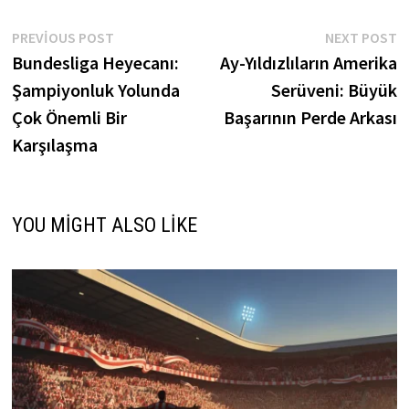
Yazı
Previous
N
PREVIOUS POST
NEXT POST
post:
p
Bundesliga Heyecanı:
Ay-Yıldızlıların Amerika
gezinmesi
Şampiyonluk Yolunda
Serüveni: Büyük
Çok Önemli Bir
Başarının Perde Arkası
Karşılaşma
YOU MIGHT ALSO LIKE