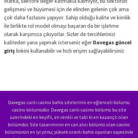
Marka, sektöre değer katmakla kalmıyor, bu sektörün
gelişmesi ve büyümesi için de elinden gelenin çok ama
çok daha fazlasını yapıyor. Sahip olduğu kalite ve kimlik
ile birlikte rol model olmayı başaran da bir işletme
olarak karşımıza çıkıyorlar. Sizler de tercihlerinizi
kaliteden yana yapmak isterseniz eğer
Davegas güncel
giriş
linkini kullanabilir ve hızlı erişim sağlayabilirsiniz
Davegas canlı casino bahis sitelerinin en eğlenceli bölümü
casino bölümüdür. Davegas canlı casino bölümü bu site
üzerindeki en keyifli, en renkli ve tabi ki en kazançlı olan
bölümdür. Site tasarımının en can alıcı bölümü olan casino
bölümünün en iyi yönü; yüksek oranlı bahis oyunları sayesinde