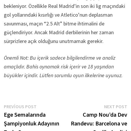
bekleniyor. Özellikle Real Madrid’in son iki lig maçındaki
gol yollarındaki kısırlığı ve Atletico’nun deplasman
savunması, maçın “2.5 Alt” bitme ihtimalini de
güçlendiriyor. Ancak Madrid derbilerinin her zaman
sürprizlere açık olduğunu unutmamak gerekir.
Önemli Not: Bu içerik sadece bilgilendirme ve analiz
amaçlıdır. Bahis oynamak risk içerir ve 18 yaşından
büyükler içindir. Lütfen sorumlu oyun ilkelerine uyunuz.
Yazı
Previous
N
PREVIOUS POST
NEXT POST
post:
p
Ege Semalarında
Camp Nou’da Dev
gezinmesi
Şampiyonluk Adayının
Randevu: Barcelona ve