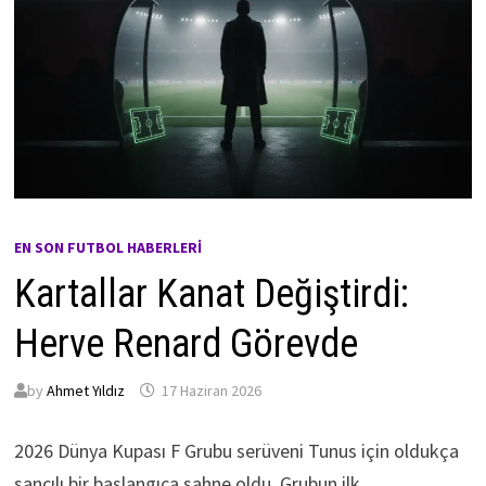
EN SON FUTBOL HABERLERI
Kartallar Kanat Değiştirdi:
Herve Renard Görevde
by
Ahmet Yıldız
17 Haziran 2026
2026 Dünya Kupası F Grubu serüveni Tunus için oldukça
sancılı bir başlangıca sahne oldu. Grubun ilk