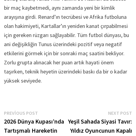
bir maç kaybetmedi, aynı zamanda yeni bir kimlik
arayışına girdi. Renard’ın tecrübesi ve Afrika futboluna
olan hakimiyeti, Kartallar’ın yeniden kanat çırpabilmesi
için gereken rüzgarı sağlayabilir. Tüm futbol dünyası, bu
ani değişikliğin Tunus üzerindeki pozitif veya negatif
etkilerini görmek için bir sonraki maç saatini bekliyor.
Zorlu grupta alınacak her puan artık hayati önem
taşırken, teknik heyetin üzerindeki baskı da bir o kadar
yüksek seviyede.
Yazı
Previous
N
PREVIOUS POST
NEXT POST
post:
p
2026 Dünya Kupası’nda
Yeşil Sahada Siyasi Tavır:
gezinmesi
Tartışmalı Hareketin
Yıldız Oyuncunun Kapalı