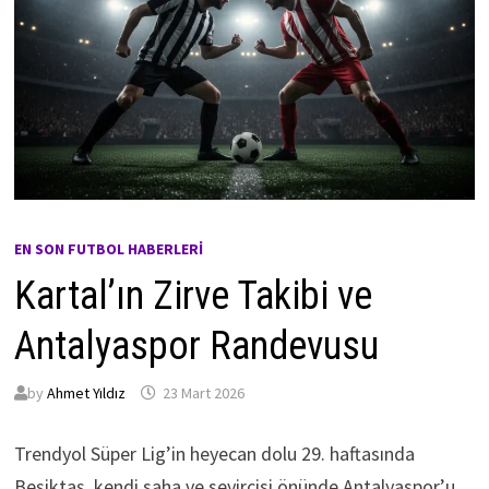
EN SON FUTBOL HABERLERI
Kartal’ın Zirve Takibi ve
Antalyaspor Randevusu
by
Ahmet Yıldız
23 Mart 2026
Trendyol Süper Lig’in heyecan dolu 29. haftasında
Beşiktaş, kendi saha ve seyircisi önünde Antalyaspor’u