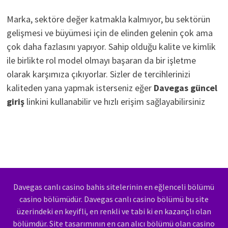
Marka, sektöre değer katmakla kalmıyor, bu sektörün
gelişmesi ve büyümesi için de elinden gelenin çok ama
çok daha fazlasını yapıyor. Sahip olduğu kalite ve kimlik
ile birlikte rol model olmayı başaran da bir işletme
olarak karşımıza çıkıyorlar. Sizler de tercihlerinizi
kaliteden yana yapmak isterseniz eğer
Davegas güncel
giriş
linkini kullanabilir ve hızlı erişim sağlayabilirsiniz
Davegas canlı casino bahis sitelerinin en eğlenceli bölümü
casino bölümüdür. Davegas canlı casino bölümü bu site
üzerindeki en keyifli, en renkli ve tabi ki en kazançlı olan
bölümdür. Site tasarımının en can alıcı bölümü olan casino