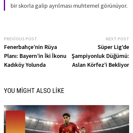
bir skorla galip ayrılması muhtemel görünüyor.
Yazı
Previous
N
PREVIOUS POST
NEXT POST
post:
p
Fenerbahçe’nin Rüya
Süper Lig’de
gezinmesi
Planı: Bayern’in İki İkonu
Şampiyonluk Düğümü:
Kadıköy Yolunda
Aslan Körfez’i Bekliyor
YOU MIGHT ALSO LIKE