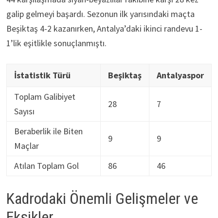
galip gelmeyi başardı. Sezonun ilk yarısındaki maçta
Beşiktaş 4-2 kazanırken, Antalya’daki ikinci randevu 1-
1’lik eşitlikle sonuçlanmıştı.
İstatistik Türü
Beşiktaş
Antalyaspor
Toplam Galibiyet
28
7
Sayısı
Beraberlik ile Biten
9
9
Maçlar
Atılan Toplam Gol
86
46
Kadrodaki Önemli Gelişmeler ve
Eksikler