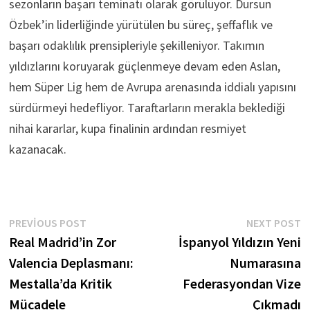
sezonların başarı teminatı olarak görülüyor. Dursun
Özbek’in liderliğinde yürütülen bu süreç, şeffaflık ve
başarı odaklılık prensipleriyle şekilleniyor. Takımın
yıldızlarını koruyarak güçlenmeye devam eden Aslan,
hem Süper Lig hem de Avrupa arenasında iddialı yapısını
sürdürmeyi hedefliyor. Taraftarların merakla beklediği
nihai kararlar, kupa finalinin ardından resmiyet
kazanacak.
Yazı
Previous
N
PREVIOUS POST
NEXT POST
post:
p
Real Madrid’in Zor
İspanyol Yıldızın Yeni
gezinmesi
Valencia Deplasmanı:
Numarasına
Mestalla’da Kritik
Federasyondan Vize
Mücadele
Çıkmadı