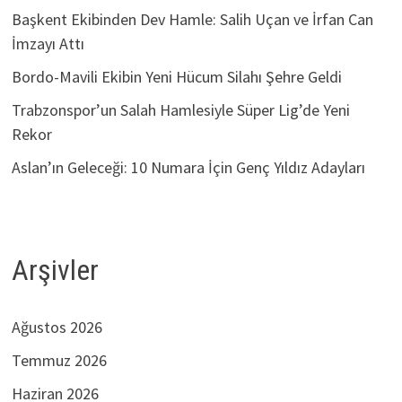
Başkent Ekibinden Dev Hamle: Salih Uçan ve İrfan Can
İmzayı Attı
Bordo-Mavili Ekibin Yeni Hücum Silahı Şehre Geldi
Trabzonspor’un Salah Hamlesiyle Süper Lig’de Yeni
Rekor
Aslan’ın Geleceği: 10 Numara İçin Genç Yıldız Adayları
Arşivler
Ağustos 2026
Temmuz 2026
Haziran 2026