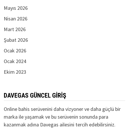
Mayıs 2026
Nisan 2026
Mart 2026
Şubat 2026
Ocak 2026
Ocak 2024
Ekim 2023
DAVEGAS GÜNCEL GIRIŞ
Online bahis serüvenini daha vizyoner ve daha güçlü bir
marka ile yaşamak ve bu serüvenin sonunda para
kazanmak adına Davegas ailesini tercih edebilirsiniz.