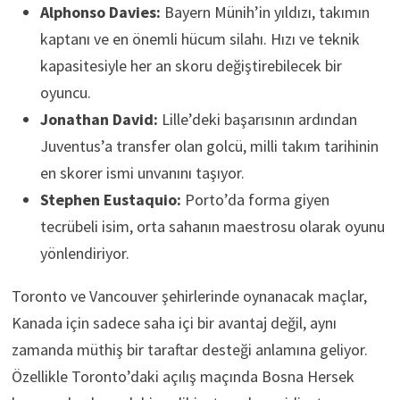
Alphonso Davies:
Bayern Münih’in yıldızı, takımın
kaptanı ve en önemli hücum silahı. Hızı ve teknik
kapasitesiyle her an skoru değiştirebilecek bir
oyuncu.
Jonathan David:
Lille’deki başarısının ardından
Juventus’a transfer olan golcü, milli takım tarihinin
en skorer ismi unvanını taşıyor.
Stephen Eustaquio:
Porto’da forma giyen
tecrübeli isim, orta sahanın maestrosu olarak oyunu
yönlendiriyor.
Toronto ve Vancouver şehirlerinde oynanacak maçlar,
Kanada için sadece saha içi bir avantaj değil, aynı
zamanda müthiş bir taraftar desteği anlamına geliyor.
Özellikle Toronto’daki açılış maçında Bosna Hersek