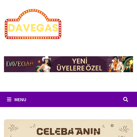
Skip
to
content
MENU