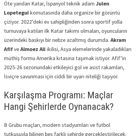
Öte yandan Katar, İspanyol teknik adam
Julen
Lopetegui
komutasında daha organize bir görüntü
çiziyor. 2022’deki ev sahipliğinden sonra sportif yolla
turnuvaya katılan ilk Katar takımı olmaları, oyuncuların
üzerindeki baskıyı bir nebze azaltmış durumda.
Akram
Afif
ve
Almoez Ali
ikilisi, Asya elemelerinde yakaladıkları
müthiş formu Amerika kıtasına taşımak istiyor. Afif’in
2025-26 sezonundaki etkileyici gol ve asist rakamları,
İsviçre savunması için ciddi bir uyarı niteliği taşıyor.
Karşılaşma Programı: Maçlar
Hangi Şehirlerde Oynanacak?
B Grubu maçları, modern stadyumları ve futbol
tutkusuyla bilinen beş farklı şehirde gerçekleştirilecek.