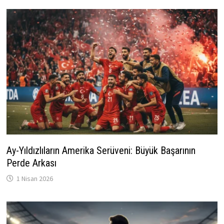
Ay-Yıldızlıların Amerika Serüveni: Büyük Başarının
Perde Arkası
1 Nisan 2026