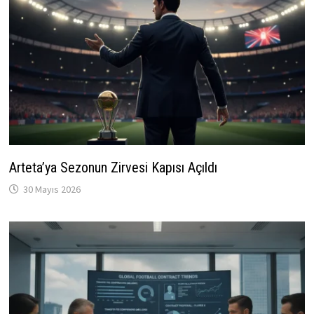
Arteta’ya Sezonun Zirvesi Kapısı Açıldı
30 Mayıs 2026