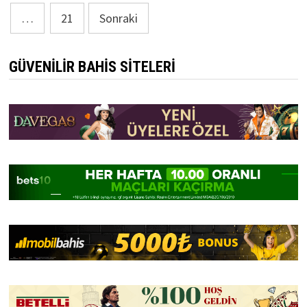
sayfalaması
…
21
Sonraki
GÜVENILIR BAHIS SITELERI