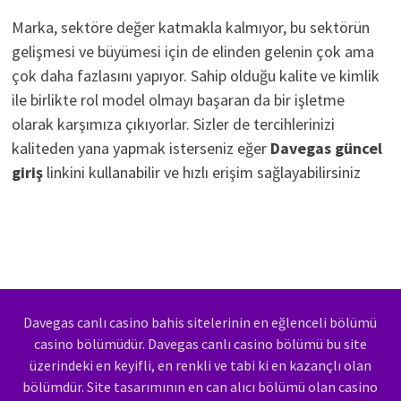
Marka, sektöre değer katmakla kalmıyor, bu sektörün
gelişmesi ve büyümesi için de elinden gelenin çok ama
çok daha fazlasını yapıyor. Sahip olduğu kalite ve kimlik
ile birlikte rol model olmayı başaran da bir işletme
olarak karşımıza çıkıyorlar. Sizler de tercihlerinizi
kaliteden yana yapmak isterseniz eğer
Davegas güncel
giriş
linkini kullanabilir ve hızlı erişim sağlayabilirsiniz
Davegas canlı casino bahis sitelerinin en eğlenceli bölümü
casino bölümüdür. Davegas canlı casino bölümü bu site
üzerindeki en keyifli, en renkli ve tabi ki en kazançlı olan
bölümdür. Site tasarımının en can alıcı bölümü olan casino