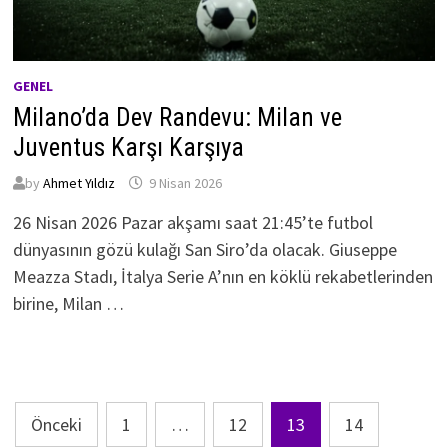
GENEL
Milano’da Dev Randevu: Milan ve
Juventus Karşı Karşıya
by
Ahmet Yıldız
9 Nisan 2026
26 Nisan 2026 Pazar akşamı saat 21:45’te futbol
dünyasının gözü kulağı San Siro’da olacak. Giuseppe
Meazza Stadı, İtalya Serie A’nın en köklü rekabetlerinden
birine, Milan …
Yazı
Önceki
1
…
12
13
14