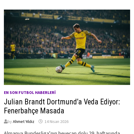
EN SON FUTBOL HABERLERI
Julian Brandt Dortmund’a Veda Ediyor:
Fenerbahçe Masada
by
Ahmet Yıldız
14 Nisan 2026
Almanya Bundesliga’nın heyecan dolu 29. haftasında