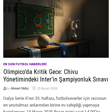
EN SON FUTBOL HABERLERI
Olimpico’da Kritik Gece: Chivu
Yönetimindeki Inter’in Şampiyonluk Sınavı
by
Ahmet Yıldız
25 Nisan 2026
İtalya Serie A’nın 35. haftası, futbolseverler için sezonun
en unutulmaz anlarından birine ev sahipliği yapmaya
hazırlanıyor. 10 Mayıs 2026 Pazar günü saat 14.00’te